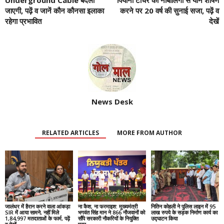
Underground Cable बदली
पियानो टीचर को नाबालिगों से यौन शोषण
जाएगी, पढ़ें व जानें कौन कौनसा इलाका
करने पर 20 वर्ष की सुनाई सजा, पढ़ें व
रहेगा प्रभावित
देखें
News Desk
RELATED ARTICLES
MORE FROM AUTHOR
जालंधर में हैरान करने वाला आंकड़ा
ना कैश, ना फरमाइश: मुख्यमंत्री
नितिन कोहली ने पुलिस लाइन में 95
SIR में आया सामने, नहीं मिले
भगवंत सिंह मान ने 866 नौजवानों को
लाख रुपये के सड़क निर्माण कार्य का
1,84,997 मतदाताओं के फार्म, पढ़ें
सौंपे सरकारी नौकरियों के नियुक्ति
उद्घाटन किया