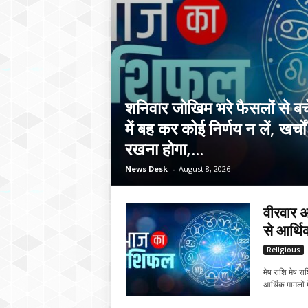
शनिवार जोखिम भरे फैसलों से बच
में बह कर कोई निर्णय न लें, खर्चो
रखना होगा,...
News Desk
-
August 8, 2026
वीरवार 
से आर्थि
Religious
मेष राशि मेष र
आर्थिक मामलों मे