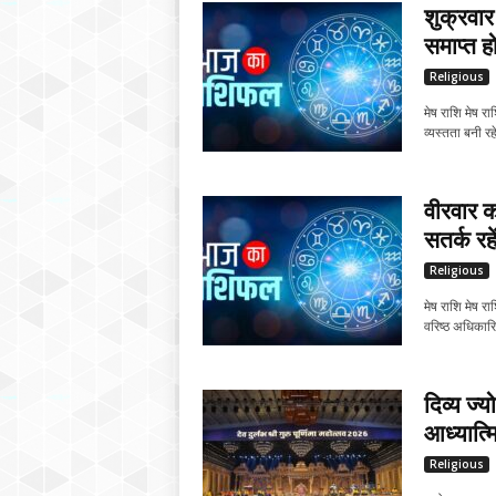
शुक्रवार
समाप्त हो
Religious
मेष राशि मेष 
व्यस्तता बनी रह
वीरवार का
सतर्क रहें
Religious
मेष राशि मेष र
वरिष्ठ अधिकारि
दिव्य ज्य
आध्यात्म
Religious