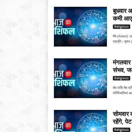
बुधवार अ
कमी आएग
Religious
मेष (Aries): ऊर
पकड़ेंगे। वृष
मंगलवार 
संभव, जल
Religious
मेष राशि मेष र
परिस्थितियां आपक
सोमवार क
रहेंगे, प
Religious