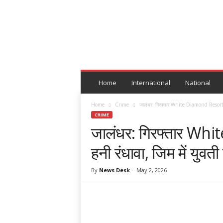
G
o
l
m
a
l
N
e
Home
International
National
w
s
Home
Crime
जालंधर: गिरफ्तार White Diamond Resort का 
CRIME
जालंधर: गिरफ्तार Wh
हनी रंधावा, जिम में युवती
By
News Desk
-
May 2, 2026