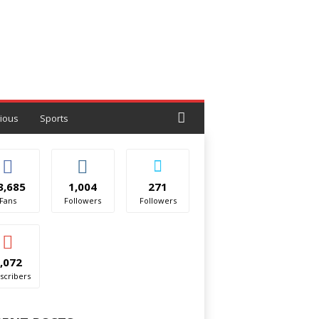
gious
Sports
3,685
1,004
271
Fans
Followers
Followers
,072
scribers