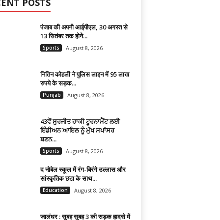
CENT POSTS
पंजाब की अपनी आईपीएल, 30 अगस्त से
13 सितंबर तक होने...
Sports
August 8, 2026
नितिन कोहली ने पुलिस लाइन में 95 लाख
रुपये के सड़क...
Punjab
August 8, 2026
43ਵੇਂ ਸੁਰਜੀਤ ਹਾਕੀ ਟੂਰਨਾਮੈਂਟ ਲਈ
ਇੰਡੀਅਨ ਆਇਲ ਨੂੰ ਮੁੱਖ ਸਪਾਂਸਰ
ਬਣਨ...
Sports
August 8, 2026
द नोबेल स्कूल में रंग-बिरंगे उल्लास और
सांस्कृतिक छटा के साथ...
Education
August 8, 2026
जालंधर : सुबह सुबह 3 की सड़क हादसे में