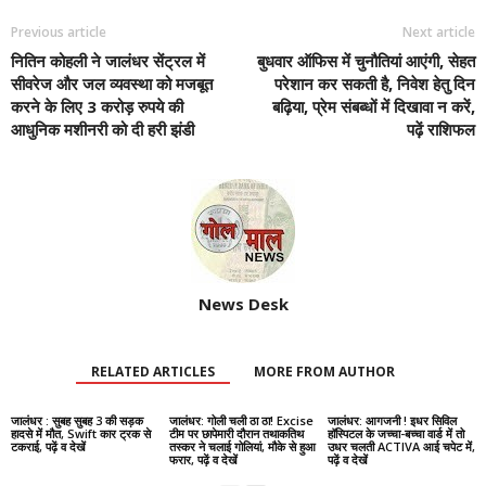
Previous article
Next article
नितिन कोहली ने जालंधर सेंट्रल में
बुधवार ऑफिस में चुनौतियां आएंगी, सेहत
सीवरेज और जल व्यवस्था को मजबूत
परेशान कर सकती है, निवेश हेतु दिन
करने के लिए 3 करोड़ रुपये की
बढ़िया, प्रेम संबब्धों में दिखावा न करें,
आधुनिक मशीनरी को दी हरी झंडी
पढ़ें राशिफल
News Desk
RELATED ARTICLES
MORE FROM AUTHOR
जालंधर : सुबह सुबह 3 की सड़क
जालंधर: गोली चली ठा ठा! Excise
जालंधर: आगजनी ! इधर सिविल
हादसे में मौत, Swift कार ट्रक से
टीम पर छापेमारी दौरान तथाकतिथ
हॉस्पिटल के जच्चा-बच्चा वार्ड में तो
टकराई, पढ़ें व देखें
तस्कर ने चलाई गोलियां, मौके से हुआ
उधर चलती ACTIVA आई चपेट में,
फरार, पढ़ें व देखें
पढ़ें व देखें