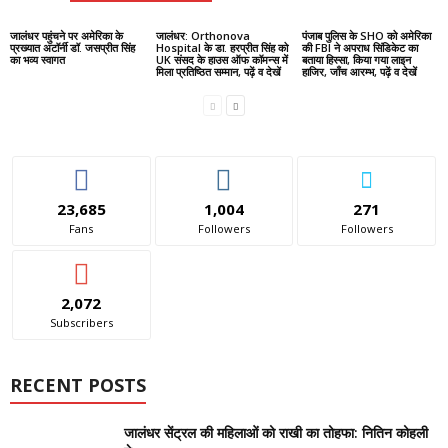
जालंधर पहुंचने पर अमेरिका के
जालंधर: Orthonova
पंजाब पुलिस के SHO को अमेरिका
प्रख्यात अटॉर्नी डॉ. जसप्रीत सिंह
Hospital के डा. हरप्रीत सिंह को
की FBI ने अपराध सिंडिकेट का
का भव्य स्वागत
UK संसद के हाउस ऑफ कॉमन्स में
बताया हिस्सा, किया गया लाइन
मिला प्रतिष्ठित सम्मान, पढ़ें व देखें
हाजिर, जाँच आरम्भ, पढ़ें व देखें
23,685
1,004
271
Fans
Followers
Followers
2,072
Subscribers
RECENT POSTS
जालंधर सेंट्रल की महिलाओं को राखी का तोहफा: नितिन कोहली