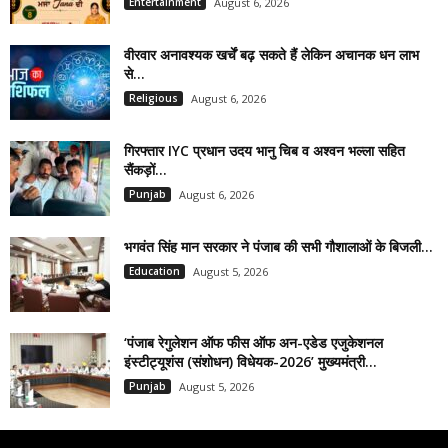
Entertainment
August 6, 2026
वीरवार अनावश्यक खर्चें बढ़ सकते हैं लेकिन अचानक धन लाभ
से...
Religious
August 6, 2026
गिरफ्तार IYC प्रधान उदय भानु चिब व अश्वन भल्ला सहित
सैंकड़ों...
Punjab
August 6, 2026
भगवंत सिंह मान सरकार ने पंजाब की सभी गौशालाओं के बिजली...
Education
August 5, 2026
‘पंजाब रेगुलेशन ऑफ फीस ऑफ अन-एडेड एजुकेशनल
इंस्टीट्यूशंस (संशोधन) विधेयक-2026’ मुख्यमंत्री...
Punjab
August 5, 2026