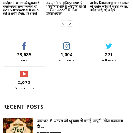
जालंधर: 8 अगस्त को धूमधाम से
ਖੇਡ ਪ੍ਰਮੋਟਰ ਸੁਰਿੰਦਰ ਭਾਪਾ ਨੇ
जालंधर जिमखाना चुनाव 23 अगस्त
मनाई जाएगी ‘तीज मजाजना दी’,
ਪ੍ਰਵੀਨ ਗੁਪਤਾ ਨੂੰ ਐਡਹਾਕ ਕਮੇਟੀ
को, एडोक कमेटी ने संभाला पदभार,
होटल Sukhmehal में शाम 5
ਦਾ ਮੈਂਬਰ ਬਣਨ ‘ਤੇ ਦਿੱਤੀਆਂ
आदेश जारी, पढ़ें व देखें
बजे से लगेंगी रौनके, पढ़ें व देखें
ਸ਼ੁੱਭਕਾਮਨਾਵਾਂ
23,685
1,004
271
Fans
Followers
Followers
2,072
Subscribers
RECENT POSTS
जालंधर: 8 अगस्त को धूमधाम से मनाई जाएगी ‘तीज मजाजना
दी’,...