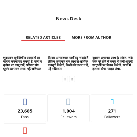
News Desk
RELATED ARTICLES
MORE FROM AUTHOR
शुक्रवार चुनौतियों व रुकावटों का
वीरवार अनावश्यक खर्चें बढ़ सकते हैं
बुधवार अचानक लाभ के संकेत, रुके
सामना करना पड़ सकता है, वाणी व
लेकिन अचानक धन लाभ से आर्थिक
काम पूरे होने से तनाव में कमी आएगी,
क्रोध पर काबू रखें, परिवार संग
मजबूती मिलेगी, किसी को उधार न दें,
शत्रुओं पर विजय मिलेगी, खर्चों में
घूमने का प्लान संभव, पढ़ें राशिफल
पढ़ें राशिफल
इजाफा होगा, यात्रा संभव,...
23,685
1,004
271
Fans
Followers
Followers