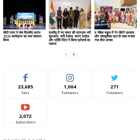
सीटी ग्रुप ने पांच दिवसीय आरंभ
एलपीयू में नए सफर की स्टारडम भरी
द नोबेल स्कूल में रंग-बिरंगे उल्लास
2026 कार्यक्रम का भव्य समापन
शुरुआत, सनी देओल, करण देओल
और सांस्कृतिक छटा के साथ मनाया
किया
और प्रीति जिंटा ने किया फ्रेशर्स का
गया तीज उत्सव
स्वागत
23,685
1,004
271
Fans
Followers
Followers
2,072
Subscribers