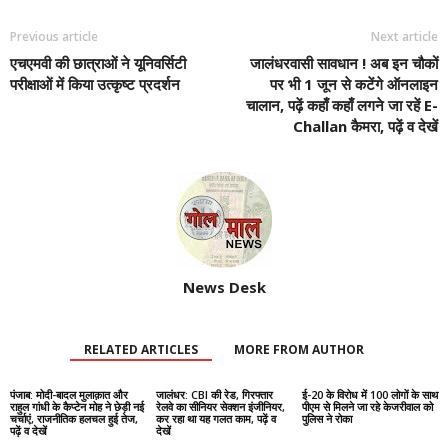
Previous article
Next article
एचएमवी की छात्राओं ने यूनिवर्सिटी
जालंधरवासी सावधान ! अब इन चौकों
परीक्षाओं में किया उत्कृष्ट प्रदर्शन
पर भी 1 जून से कटेंगे ऑनलाइन
चालान, पढ़ें कहाँ कहाँ लगने जा रहें E-
Challan कैमरा, पढ़ें व देखें
News Desk
RELATED ARTICLES
MORE FROM AUTHOR
पंजाब: मोदी-बादल मुलाक़ात और
जालंधर: CBI की रेड, गिरफ्तार
ई-20 के विरोध में 100 लोगों के साथ
राहुल गांधी के कैप्टेन मोह ने छेड़ी नई
रेलवे का सीनियर सेक्शन इंजीनियर,
पीएम से मिलने जा रहे केजरीवाल को
चर्चाएं, राजनीतिक हलचल हुई तेज,
कर रहा था यह गलत काम, पढ़ें व
पुलिस ने रोका
पढ़ें व देखें
देखें